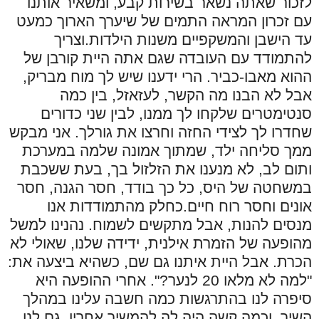
לזכור שאתה נשאר בשירות קבע, ומשאיר אותנו
עם זכרון המראה התמים של שיערך הארוך כמעט
עד הישבן והמשקפיים משנות הילדות.וצריך
להתמודד עם העובדה שגם אתה היית קורבן של
ההוא מאבו-כביר. הרי ידענו שיש לך מוח מבריק,
אבל לא הבנו מה הקשר, לעזאזל, בין כמה
סנטימטרים שלקחו לך ממנו, לבין שני כדורים
שחדרו לך לצידי החזה וחרצו את גורלך. אני מבקש
ממך סליחה ילד, שמתוך אמונה שלמה במערכת
ותום לב, לא מנענו את הזלזול בך, בעת ששכבת
במשחטה של היס, כל כך בודד, חסר הגנה, חסר
אונים וחסר רוח חיים.כחלק מהתמודדות אנו
מנסים להנות, אבל מתקשים לשמוח. נהנינו למשל
מהופעה של הזמרת אילנית, ידידה שלנו, שאולי לא
הכרת. אבל היית איתנו גם שם, כשהיא ביצעה את:
"למה לא מלאו 20 לנער?". אחרי ההופעה היא
סיפרה לנו בהתרגשות כמה חשבה עלינו במהלך
השיר, וכמה קשה היה לה להמשיך אחריו. גם לנו.