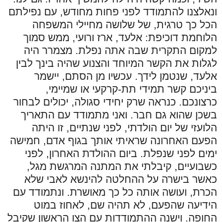
ונאלצנו להתמודד לפני פחות מחודש, עם נפילתם
הכל כך טרגית, של שלושה מחיילי המשפחה
הלוחמת דוכיפת: אלעד, ארז ורועי, ממש סמוך
למקום התקרית שבה אתה נפלת. מצמרר היה
לגלות את הקשר המיוחד והצנוע שהיה בינך לבין
אלעד, שנטמן לידך. עכשיו מן הסתם, יישמר
ביניכם קשר תמידי תת-קרקעי או שמיימי,
כרצונכם. כנראה שרק יחידי סגולה, יכולים לבחור
בשכן שהוא גם חבר. ואני מתמודד עם התאריך
הלועזי של יום הולדתי, לפני שנתיים, זו היתה
הפעם האחרונה שראיתי אותך בגוף אדם, חמישה
ימים לפני שנפלת. ביום ההולדת האחרון, לפני
כשבועיים, קיבלתי את המתנה המרגשת מגל,
כאשר בישרה על ההחלטה להינשא לאבי שלא
הכרת, ועושה אותה כל כך מאושרת. ונתמודד עם
הידיעה שהפעם, לא תהיה שם, לאחוז במוט
החופה. וישנה ההתמודדות עם הצו הראשון שקיבל