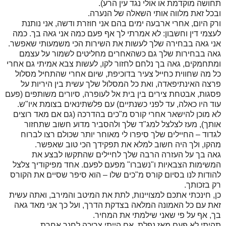
תחושה מוקדמת או אולי נגד עין הרע).
ובכל זאת מלווה אותי השאלה של הנערה.
ורק היום, אחרי ארבעה ימים בהם אני חוזרת ודשה, אני נותנת
לעצמי דין וחשבון: לא אמרתי לך אף פעם כמה אני גאה בך. כמה
אני גאה בבחירה שלך לעשות את השירות הכי משמעותי שאפשר.
גאה בבחירות שלך גם כשהאחרים מחליטים לשמור על עצמם
ומתחמקים, גאה בך נלחם לחזור לקו, לעשות צבא אמיתי גם אחרי
כל מה שחווית כחייל צעיר בדוכיפת, שיום אחרי שהתחיל מסלול
פרצה האינתיפאדה, ואת כל המסלול שלך עשית בין היריות על
פסגות, אבטחת צירים בין בית אל לעופרה, סיורים משותפים (פעם
עוד היו כאלה, עד לפני כשנתיים) עם פלשתינאים בצומת איו"ש.
לא מוכן להישאר אחרי קורס מ"כים בהדרכה (גם אם מאד רוצים
אותך), מעז לצלצל למג"ד שלך ולהסביר מדוע חשוב שתחזור
לגדוד – החיילים שלך סיפרו לי מאוחר יותר שכולם רצו לברוח
מהקו, ולך היה חשוב למלא את תפקידך הכי טוב שאפשר.
גאה בך על העזרה הרבה שלך לחיילים שהתקשו לבצע את
המשימות הצבאיות ו"נשברו" מפעם לפעם. אחד מפיקודיך צלצל
להודות לנו בסיום קורס מ"כים שלו – הוא סיפר שסיים את הקורס
רק בזכותך.
כן, חינכתי אתכם למצויינות, לתת את המיטב והמירב, ואתה עשית
זאת עם כל האמונה המלאה בצדקת הדרך, ועל כך אני מאד גאה
בך, אף על פי שאני שילמתי את המחיר.
תהיתי לא פעם מאז נפלת, אם הייתי צריכה לחנך אחרת.